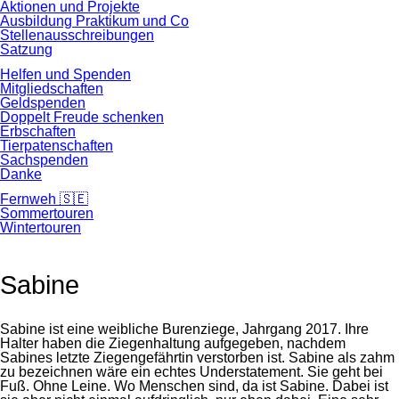
Aktionen und Projekte
Ausbildung Praktikum und Co
Stellenausschreibungen
Satzung
Helfen und Spenden
Mitgliedschaften
Geldspenden
Doppelt Freude schenken
Erbschaften
Tierpatenschaften
Sachspenden
Danke
Fernweh 🇸🇪
Sommertouren
Wintertouren
Sabine
Sabine ist eine weibliche Burenziege, Jahrgang 2017. Ihre
Halter haben die Ziegenhaltung aufgegeben, nachdem
Sabines letzte Ziegengefährtin verstorben ist. Sabine als zahm
zu bezeichnen wäre ein echtes Understatement. Sie geht bei
Fuß. Ohne Leine. Wo Menschen sind, da ist Sabine. Dabei ist