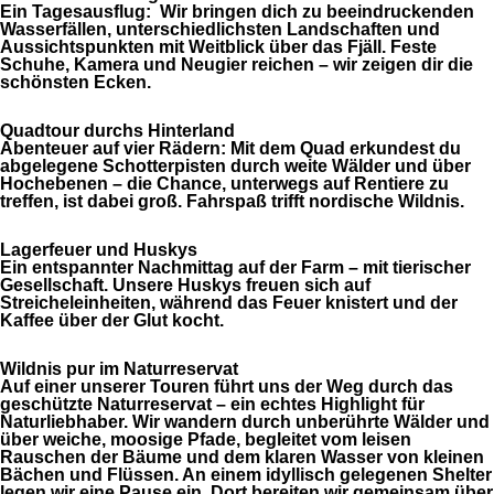
Ein Tagesausflug: Wir bringen dich zu beeindruckenden
Wasserfällen, unterschiedlichsten Landschaften und
Aussichtspunkten mit Weitblick über das Fjäll. Feste
Schuhe, Kamera und Neugier reichen – wir zeigen dir die
schönsten Ecken.
Quadtour durchs Hinterland
Abenteuer auf vier Rädern: Mit dem Quad erkundest du
abgelegene Schotterpisten durch weite Wälder und über
Hochebenen – die Chance, unterwegs auf Rentiere zu
treffen, ist dabei groß. Fahrspaß trifft nordische Wildnis.
Lagerfeuer und Huskys
Ein entspannter Nachmittag auf der Farm – mit tierischer
Gesellschaft. Unsere Huskys freuen sich auf
Streicheleinheiten, während das Feuer knistert und der
Kaffee über der Glut kocht.
Wildnis pur im Naturreservat
Auf einer unserer Touren führt uns der Weg durch das
geschützte Naturreservat – ein echtes Highlight für
Naturliebhaber. Wir wandern durch unberührte Wälder und
über weiche, moosige Pfade, begleitet vom leisen
Rauschen der Bäume und dem klaren Wasser von kleinen
Bächen und Flüssen. An einem idyllisch gelegenen Shelter
legen wir eine Pause ein. Dort bereiten wir gemeinsam über