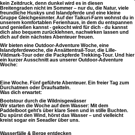
kein Zeitdruck, denn dunkel wird es in diesen
Breitengraden nicht im Sommer – nur du, die Natur, viele
freundliche Huskys und Islandpferde und eine kleine
Gruppe Gleichgesinnter. Auf der Taikuri-Farm wohnst du in
unserem komfortablen Ferienhaus, in dem du entspannen
und genießen kannst - gekocht wird für dich - du kannst
dich also bequem zurücklehnen, nachwirken lassen und
dich auf dein nächstes Abenteuer freuen.
Wir bieten eine Outdoor-Adventure Woche, eine
Islandpferdewoche, die Ansättentrail-Tour, die Lille-
Vildmark-Tour oder die Packpferde Trekking-Tour. Und hier
ein kurzer Ausschnitt aus unserer Outdoor-Adventure
Woche:
Eine Woche. Fünf geführte Abenteuer. Ein freier Tag zum
Durchatmen oder Draufsatteln.
Was dich erwartet:
Bootstour durch die Wildnisgewässer
Wir starten die Woche auf dem Wasser: Mit dem
Paddelboot geht’s über klare Seen und in stille Buchten.
Du spürst den Wind, hörst das Wasser – und vielleicht
kreist sogar ein Seeadler über uns.
Wasserfälle & Berge entdecken