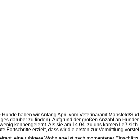
 10 Hunde haben wir Anfang April vom Veterinäramt Mansfeld/
iges darüber zu finden). Aufgrund der großen Anzahl an Hunden
nig kennengelernt. Als sie am 14.04. zu uns kamen ließ sich
e Fortschritte erzielt, dass wir die ersten zur Vermittlung vorst
 gefragt, eine ruhigere Wohnlage ist nach momentaner Einschätzun