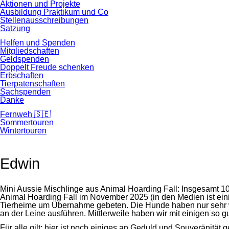
Aktionen und Projekte
Ausbildung Praktikum und Co
Stellenausschreibungen
Satzung
Helfen und Spenden
Mitgliedschaften
Geldspenden
Doppelt Freude schenken
Erbschaften
Tierpatenschaften
Sachspenden
Danke
Fernweh 🇸🇪
Sommertouren
Wintertouren
Edwin
Mini Aussie Mischlinge aus Animal Hoarding Fall: Insgesamt
Animal Hoarding Fall im November 2025 (in den Medien ist ein
Tierheime um Übernahme gebeten. Die Hunde haben nur sehr we
an der Leine ausführen. Mittlerweile haben wir mit einigen so gut
Für alle gilt: hier ist noch einiges an Geduld und Souveränität