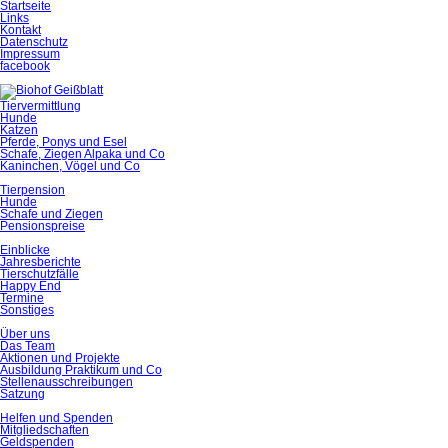
Startseite
Links
Kontakt
Datenschutz
Impressum
facebook
Tiervermittlung
Hunde
Katzen
Pferde, Ponys und Esel
Schafe, Ziegen Alpaka und Co
Kaninchen, Vögel und Co
Tierpension
Hunde
Schafe und Ziegen
Pensionspreise
Einblicke
Jahresberichte
Tierschutzfälle
Happy End
Termine
Sonstiges
Über uns
Das Team
Aktionen und Projekte
Ausbildung Praktikum und Co
Stellenausschreibungen
Satzung
Helfen und Spenden
Mitgliedschaften
Geldspenden