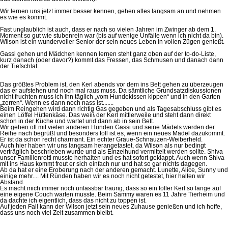
Wir lernen uns jetzt immer besser kennen, gehen alles langsam an und nehmen
es wie es kommt.
Fast unglaublich ist auch, dass er nach so vielen Jahren im Zwinger ab dem 1.
Moment so gut wie stubenrein war (bis auf wenige Unfälle wenn ich nicht da bin).
Wilson ist ein wundervoller Senior der sein neues Leben in vollen Zügen genießt.
Gassi gehen und Mädchen kennen lernen steht ganz oben auf der to-do-Liste,
kurz danach (oder davor?) kommt das Fressen, das Schmusen und danach dann
der Tiefschlaf.
Das größtes Problem ist, den Kerl abends vor dem ins Bett gehen zu überzeugen
das er aufstehen und noch mal raus muss. Da sämtliche Grundsatzdiskussionen
nicht fruchten muss ich ihn täglich „vom Hundekissen kippen“ und in den Garten
„zerren“. Wenn es dann noch nass ist.......
Beim Reingehen wird dann richtig Gas gegeben und als Tagesabschluss gibt es
einen Löffel Hüttenkäse. Das weiß der Kerl mittlerweile und steht dann direkt
schon in der Küche und wartet und dann ab in sein Bett.
Wir gehen oft mit vielen anderen Hunden Gassi und seine Mädels werden der
Reihe nach begrüßt und besonders toll ist es, wenn ein neues Mädel dazukommt.
Er ist da schon recht charmant. Ein echter Graue-Schnauzen-Weiberheld.
Auch hier haben wir uns langsam herangetastet, da Wilson als nur bedingt
verträglich beschrieben wurde und als Einzelhund vermittelt werden sollte. Shiva
unser Familienrotti musste herhalten und es hat sofort geklappt. Auch wenn Shiva
mit ins Haus kommt freut er sich einfach nur und hat so gar nichts dagegen.
Ab da hat er eine Eroberung nach der anderen gemacht. Lunette, Alice, Sunny und
einige mehr.... Mit Ründen haben wir es noch nicht getestet, hier halten wir
Abstand.
Es macht mich immer noch unfassbar traurig, dass so ein toller Kerl so lange auf
eine eigene Couch warten musste. Beim Sammy waren es 11 Jahre Tierheim und
da dachte ich eigentlich, dass das nicht zu toppen ist.
Auf jeden Fall kann der Wilson jetzt sein neues Zuhause genießen und ich hoffe,
dass uns noch viel Zeit zusammen bleibt.