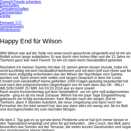
Doppelt Freude schenken
Erbschaften
Tierpatenschaften
Sachspenden
Danke
Fernweh 🇸🇪
Sommertouren
Wintertouren
Happy End für Wilson
Willi Wilson war auf der Seite von www.couch-gesucht.de eingestellt und ist mir als
Notfall schon lange aufgefallen. Er war durch sein hohes Alter und die 15 Jahre im
Tierheim ganz klar mein Favorit. So bin ich dann beim Geissblatthof gelandet.
Nachdem ich meinen Sammy mit über 16 Jahren gehen lassen musste, habe ich
recht kurzfristig mit dem Geisblatthof telefoniert und mit dem Griff zum Hörer war für
mich dann endgültig entschieden das der Wilson der Nachfolger vom Sammy
werden soll. Nach einem sehr netten und langen Gespräch in dem mir Linda
Christof vom Geisblatthof meine gefühlten 1000 Fragen geduldig beantwortet hat
und nach den entsprechenden Gegenfragen von ihr kam dann das OK - WILLI
WILSON DARF ZU MIR. Am 03.03.2016 war es dann soweit.
Nach einem Kennenlerntag auf dem Geisblatthof - wo ich sehr nett aufgenommen
wurde - ging es ab ins neue Zuhause. Wilson hat ein paar Tage Eingewöhnung
gebraucht um richtig anzukommen. Kein Wunder nach der langen Zeit im
Tierheim, dann 4 Stunden Autofahrt, die neue Umgebung und dann noch der
Fernseher der ihn total verwirrt hat, das war dann alles ein wenig viel. Ab ins Bett
und durchgeschlafen bis zum nächsten Morgen.
Ab dem 2. Tag gab es so gut wie keine Probleme und er hat sich immer besser in
den Tagesablauf eingefügt und alles für gut befunden... (die Couch, das Bett, ganz
besonders das Sonnen auf der Terrasse, die vielen kurzen Gassirunden und sogar
das stundenweise alleine bleiben).